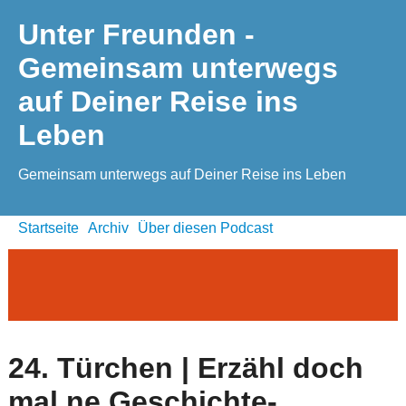
Unter Freunden -
Gemeinsam unterwegs
auf Deiner Reise ins
Leben
Gemeinsam unterwegs auf Deiner Reise ins Leben
Startseite
Archiv
Über diesen Podcast
24. Türchen | Erzähl doch
mal ne Geschichte-