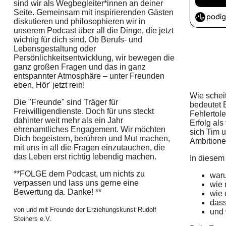
sind wir als Wegbegleiter*innen an deiner
Seite. Gemeinsam mit inspirierenden Gästen
diskutieren und philosophieren wir in
unserem Podcast über all die Dinge, die jetzt
wichtig für dich sind. Ob Berufs- und
Lebensgestaltung oder
Persönlichkeitsentwicklung, wir bewegen die
ganz großen Fragen und das in ganz
entspannter Atmosphäre – unter Freunden
eben. Hör' jetzt rein!
Wie schei
Die "Freunde" sind Träger für
bedeutet E
Freiwilligendienste. Doch für uns steckt
Fehlertol
dahinter weit mehr als ein Jahr
Erfolg als
ehrenamtliches Engagement. Wir möchten
sich Tim 
Dich begeistern, berühren und Mut machen,
Ambitione
mit uns in all die Fragen einzutauchen, die
das Leben erst richtig lebendig machen.
In diesem 
**FOLGE dem Podcast, um nichts zu
waru
verpassen und lass uns gerne eine
wie 
Bewertung da. Danke! **
wie 
dass
von und mit Freunde der Erziehungskunst Rudolf
und 
Steiners e.V.