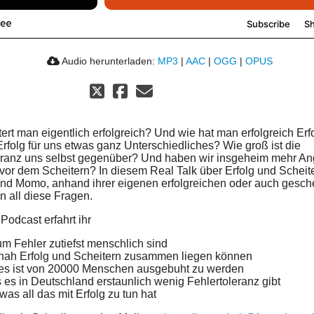
Audio herunterladen:
MP3
|
AAC
|
OGG
|
OPUS
tert man eigentlich erfolgreich? Und wie hat man erfolgreich E
rfolg für uns etwas ganz Unterschiedliches? Wie groß ist die
eranz uns selbst gegenüber? Und haben wir insgeheim mehr An
 vor dem Scheitern? In diesem Real Talk über Erfolg und Scheite
und Momo, anhand ihrer eigenen erfolgreichen oder auch gesche
n all diese Fragen.
Podcast erfahrt ihr
m Fehler zutiefst menschlich sind
nah Erfolg und Scheitern zusammen liegen können
es ist von 20000 Menschen ausgebuht zu werden
 es in Deutschland erstaunlich wenig Fehlertoleranz gibt
was all das mit Erfolg zu tun hat