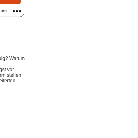
rfolg? Warum
gst vor
rn stellen
iterten