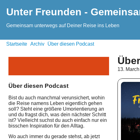
Unter Freunden - Gemeinsa
Gemeinsam unterwegs auf Deiner Reise ins Leben
Startseite
Archiv
Über diesen Podcast
Über
13. March
Über diesen Podcast
Bist du auch manchmal verunsichert, wohin
die Reise namens Leben eigentlich gehen
soll? Steht eine größere Umorientierung an
und du fragst dich, was dein nächster Schritt
ist? Vielleicht suchst du auch einfach nur ein
bisschen Inspiration für den Alltag.
Wo auch immer du gerade stehst, ab jetzt