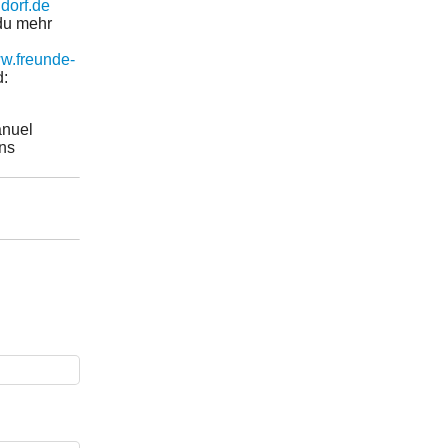
dorf.de
 du mehr
ww.freunde-
d:
anuel
ans