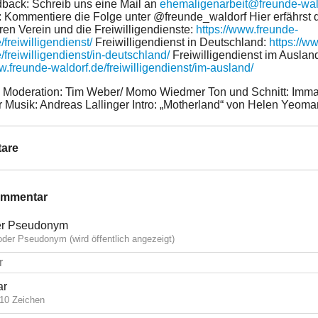
back: Schreib uns eine Mail an
ehemaligenarbeit@freunde-wal
: Kommentiere die Folge unter @freunde_waldorf Hier erfährst
ren Verein und die Freiwilligendienste:
https://www.freunde-
/freiwilligendienst/
Freiwilligendienst in Deutschland:
https://w
/freiwilligendienst/in-deutschland/
Freiwilligendienst im Auslan
w.freunde-waldorf.de/freiwilligendienst/im-ausland/
Moderation: Tim Weber/ Momo Wiedmer Ton und Schnitt: Imm
r Musik: Andreas Lallinger Intro: „Motherland“ von Helen Yeom
are
ommentar
r Pseudonym
der Pseudonym (wird öffentlich angezeigt)
ar
10 Zeichen